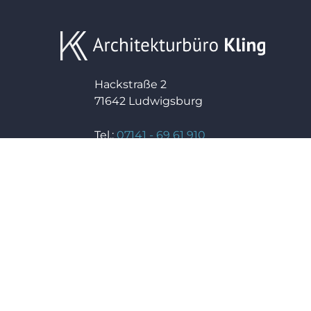
Hackstraße 2
71642 Ludwigsburg
Tel.:
07141 - 69 61 910
Fax: 07141 - 69 61 999
E-Mail:
info@kling.archi
Web:
www.kling.archi
Das Büro
Über uns
Projekte